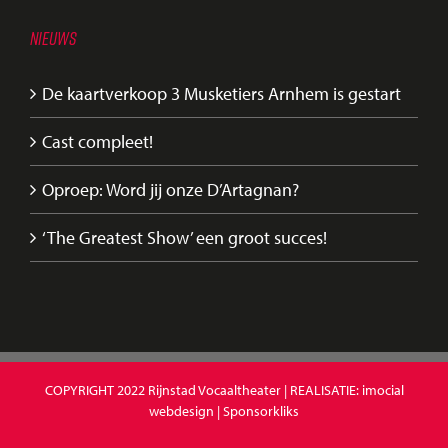
NIEUWS
De kaartverkoop 3 Musketiers Arnhem is gestart
Cast compleet!
Oproep: Word jij onze D’Artagnan?
‘The Greatest Show’ een groot succes!
COPYRIGHT 2022
Rijnstad Vocaaltheater
| REALISATIE:
imocial
webdesign
|
Sponsorkliks