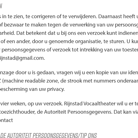
n
n te zien, te corrigeren of te verwijderen. Daarnaast heef
of bezwaar te maken tegen de verwerking van uw persoonsg
rheid. Dat betekent dat u bij ons een verzoek kunt indien
f een ander, door u genoemde organisatie, te sturen. U kunt
 persoonsgegevens of verzoek tot intrekking van uw toest
rijnstad@gmail.com.
 inzage door u is gedaan, vragen wij u een kopie van uw ide
RZ (machine readable zone, de strook met nummers ondera
bescherming van uw privacy.
ier weken, op uw verzoek. Rijnstad Vocaaltheater wil u er t
 toezichthouder, de Autoriteit Persoonsgegevens. Dat kan vi
ontact
 de autoriteit persoonsgegevens/tip ons