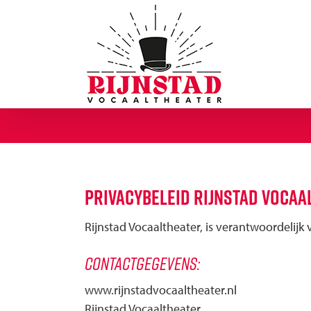
Ga
naar
inhoud
Privacybeleid Rijnstad Vocaa
Rijnstad Vocaaltheater, is verantwoordelij
Contactgegevens:
www.rijnstadvocaaltheater.nl
Rijnstad Vocaaltheater