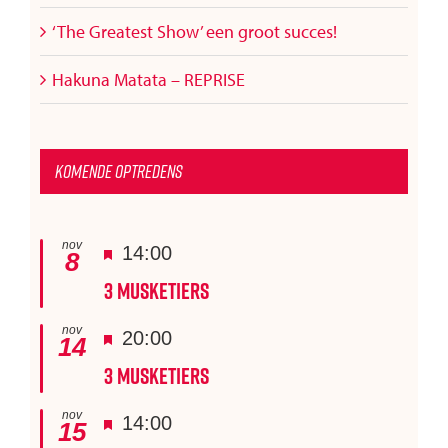
‘The Greatest Show’ een groot succes!
Hakuna Matata – REPRISE
Komende optredens
nov
Uitgelicht
14:00
8
3 Musketiers
nov
Uitgelicht
20:00
14
3 Musketiers
nov
Uitgelicht
14:00
15