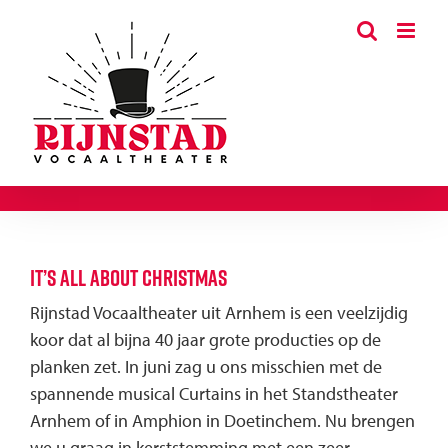
Ga
naar
inhoud
It’s all about Christmas
Rijnstad Vocaaltheater uit Arnhem is een veelzijdig
koor dat al bijna 40 jaar grote producties op de
planken zet. In juni zag u ons misschien met de
spannende musical Curtains in het Standstheater
Arnhem of in Amphion in Doetinchem. Nu brengen
we u graag in kerststemming met een zeer