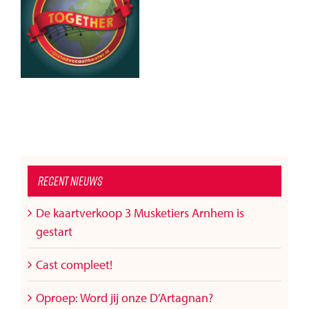
Kerst
Christmas
2001
around the
World
Recent nieuws
De kaartverkoop 3 Musketiers Arnhem is
gestart
Cast compleet!
Oproep: Word jij onze D’Artagnan?