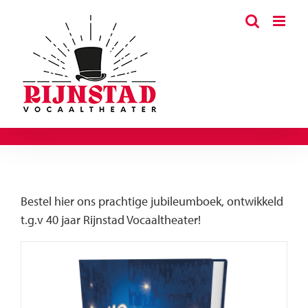
Ga
naar
inhoud
Bestel hier ons prachtige jubileumboek, ontwikkeld
t.g.v 40 jaar Rijnstad Vocaaltheater!