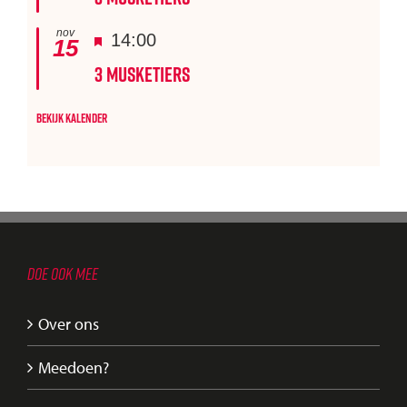
nov
Uitgelicht
14:00
15
3 Musketiers
Bekijk kalender
DOE OOK MEE
Over ons
Meedoen?