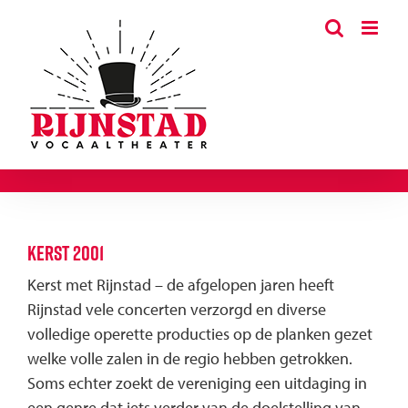
Ga
naar
inhoud
Kerst 2001
Kerst met Rijnstad – de afgelopen jaren heeft
Rijnstad vele concerten verzorgd en diverse
volledige operette producties op de planken gezet
welke volle zalen in de regio hebben getrokken.
Soms echter zoekt de vereniging een uitdaging in
een genre dat iets verder van de doelstelling van