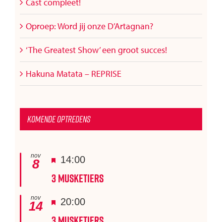
Cast compleet!
Oproep: Word jij onze D’Artagnan?
‘The Greatest Show’ een groot succes!
Hakuna Matata – REPRISE
Komende optredens
nov
Uitgelicht
14:00
8
3 Musketiers
nov
Uitgelicht
20:00
14
3 Musketiers