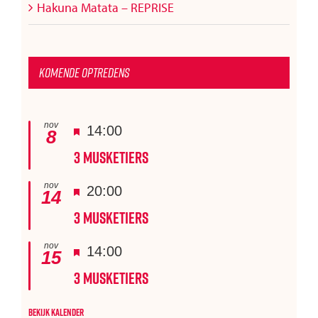
Hakuna Matata – REPRISE
Komende optredens
nov
Uitgelicht
14:00
8
3 Musketiers
nov
Uitgelicht
20:00
14
3 Musketiers
nov
Uitgelicht
14:00
15
3 Musketiers
Bekijk kalender