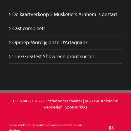
De kaartverkoop 3 Musketiers Arnhem is gestart
Cast compleet!
Oproep: Word jij onze D’Artagnan?
‘The Greatest Show’ een groot succes!
COPYRIGHT 2022
Rijnstad Vocaaltheater
| REALISATIE:
imocial
webdesign
|
Sponsorkliks
Deze website gebruikt cookies en content van
OK
Facebook
YouTube
Instagram
X
E-
derden.