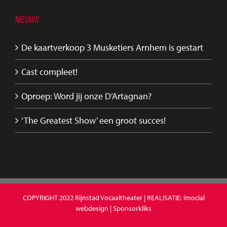
NIEUWS
De kaartverkoop 3 Musketiers Arnhem is gestart
Cast compleet!
Oproep: Word jij onze D’Artagnan?
‘The Greatest Show’ een groot succes!
COPYRIGHT 2022
Rijnstad Vocaaltheater
| REALISATIE:
imocial
webdesign
|
Sponsorkliks