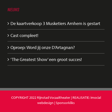
NIEUWS
De kaartverkoop 3 Musketiers Arnhem is gestart
Cast compleet!
Oproep: Word jij onze D’Artagnan?
‘The Greatest Show’ een groot succes!
COPYRIGHT 2022
Rijnstad Vocaaltheater
| REALISATIE:
imocial
webdesign
|
Sponsorkliks