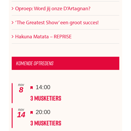
Oproep: Word jij onze D’Artagnan?
‘The Greatest Show’ een groot succes!
Hakuna Matata – REPRISE
Komende optredens
nov
Uitgelicht
14:00
8
3 Musketiers
nov
Uitgelicht
20:00
14
3 Musketiers