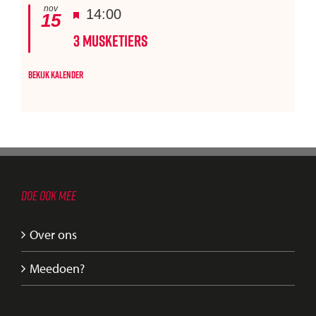
nov
Uitgelicht
14:00
15
3 Musketiers
Bekijk kalender
DOE OOK MEE
Over ons
Meedoen?