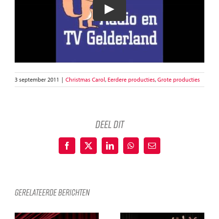
3 september 2011
|
Christmas Carol
,
Eerdere producties
,
Grote producties
deel dit
Facebook
X
LinkedIn
WhatsApp
E-
mail
Gerelateerde berichten