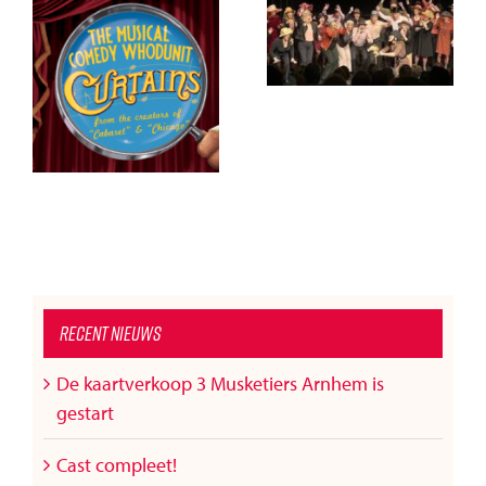
Chapeau!
Kaartverkoop
!
gaat van start!
Recent nieuws
De kaartverkoop 3 Musketiers Arnhem is
gestart
Cast compleet!