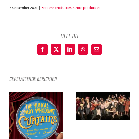
7 september 2001
|
Eerdere producties
,
Grote producties
deel dit
Facebook
X
LinkedIn
WhatsApp
E-
mail
Gerelateerde berichten
Chapeau!
Kaartverkoop
!
gaat van start!