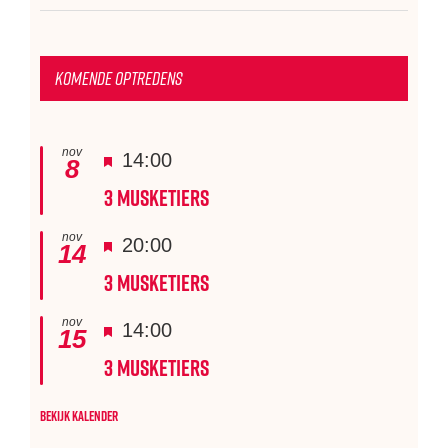
Komende optredens
nov
Uitgelicht
14:00
8
3 Musketiers
nov
Uitgelicht
20:00
14
3 Musketiers
nov
Uitgelicht
14:00
15
3 Musketiers
Bekijk kalender