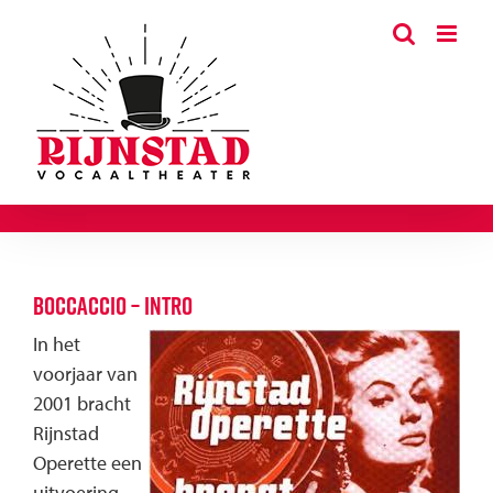
Ga
naar
inhoud
Boccaccio – intro
In het
voorjaar van
2001 bracht
Rijnstad
Operette een
uitvoering