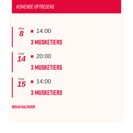
Komende optredens
nov
Uitgelicht
14:00
8
3 Musketiers
nov
Uitgelicht
20:00
14
3 Musketiers
nov
Uitgelicht
14:00
15
3 Musketiers
Bekijk kalender