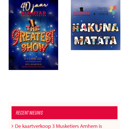
Hakuna Matata –
‘The Greatest
REPRISE
t
Show’ een groot
succes!
Recent nieuws
De kaartverkoop 3 Musketiers Arnhem is