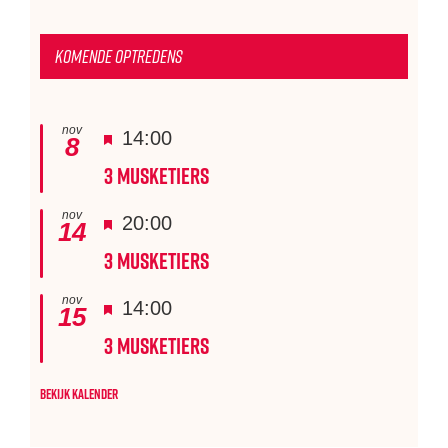
Komende optredens
nov
Uitgelicht
14:00
8
3 Musketiers
nov
Uitgelicht
20:00
14
3 Musketiers
nov
Uitgelicht
14:00
15
3 Musketiers
Bekijk kalender