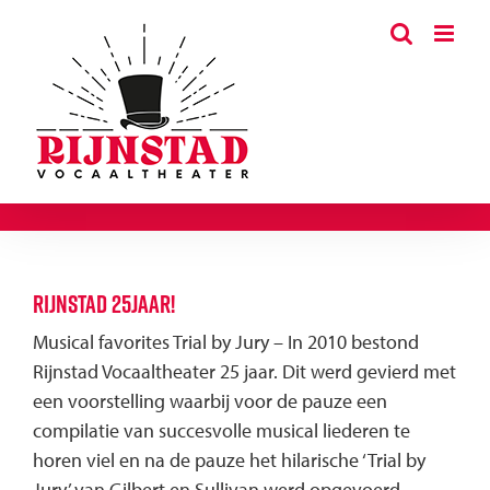
Ga
naar
inhoud
Rijnstad 25jaar!
Musical favorites Trial by Jury – In 2010 bestond
Rijnstad Vocaaltheater 25 jaar. Dit werd gevierd met
een voorstelling waarbij voor de pauze een
compilatie van succesvolle musical liederen te
horen viel en na de pauze het hilarische ‘Trial by
Jury’ van Gilbert en Sullivan werd opgevoerd.