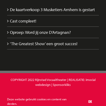
De kaartverkoop 3 Musketiers Arnhem is gestart
Cast compleet!
Oproep: Word jij onze D’Artagnan?
‘The Greatest Show’ een groot succes!
COPYRIGHT 2022
Rijnstad Vocaaltheater
| REALISATIE:
imocial
webdesign
|
Sponsorkliks
Deze website gebruikt cookies en content van
OK
Facebook
YouTube
Instagram
X
E-
derden.
mail