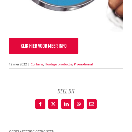
KLIK HIER VOOR MEER INFO
12 mei 2022
|
Curtains
,
Huidige productie
,
Promotional
deel dit
Facebook
X
LinkedIn
WhatsApp
E-
mail
Gerelateerde berichten