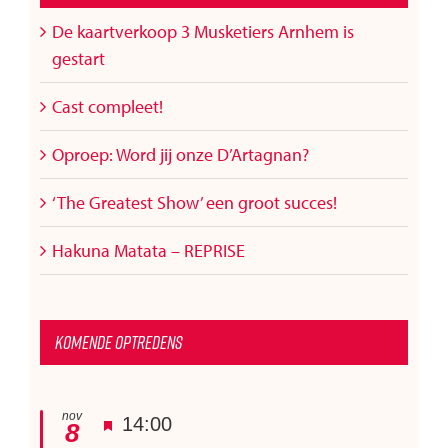
De kaartverkoop 3 Musketiers Arnhem is
gestart
Cast compleet!
Oproep: Word jij onze D’Artagnan?
‘The Greatest Show’ een groot succes!
Hakuna Matata – REPRISE
Komende optredens
nov
Uitgelicht
14:00
8