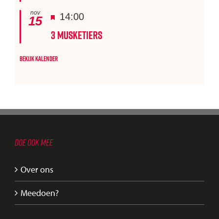
nov
Uitgelicht
14:00
15
3 Musketiers
Bekijk kalender
DOE OOK MEE
Over ons
Meedoen?