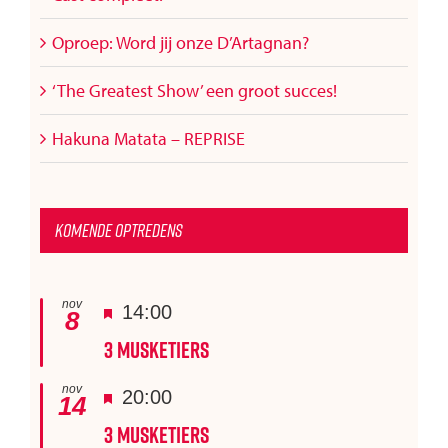
Oproep: Word jij onze D’Artagnan?
‘The Greatest Show’ een groot succes!
Hakuna Matata – REPRISE
Komende optredens
nov
Uitgelicht
14:00
8
3 Musketiers
nov
Uitgelicht
20:00
14
3 Musketiers