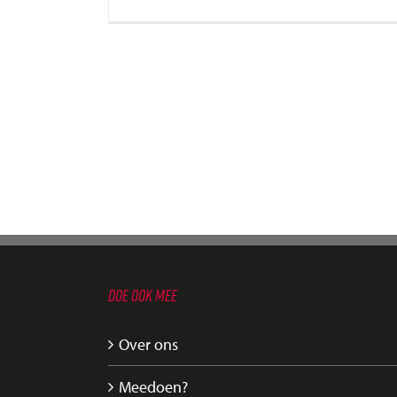
DOE OOK MEE
Over ons
Meedoen?