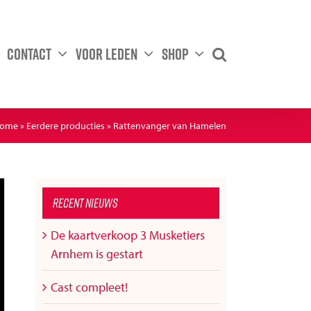
Contact
Voor leden
Shop
ome
»
Eerdere producties
»
Rattenvanger van Hamelen
Recent nieuws
De kaartverkoop 3 Musketiers
Arnhem is gestart
Cast compleet!