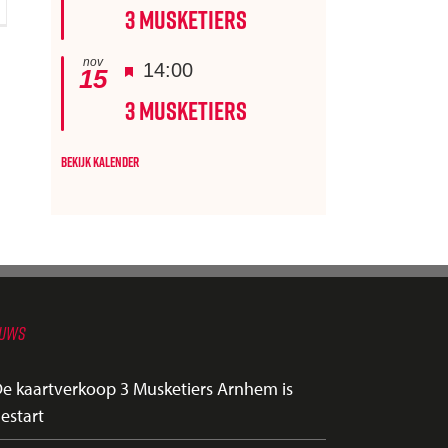
3 Musketiers
nov
Uitgelicht
14:00
15
3 Musketiers
Bekijk kalender
EUWS
e kaartverkoop 3 Musketiers Arnhem is
estart