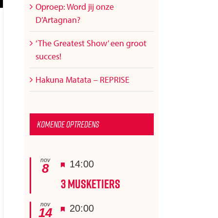
Oproep: Word jij onze
D’Artagnan?
‘The Greatest Show’ een groot
succes!
Hakuna Matata – REPRISE
Komende optredens
nov
Uitgelicht
14:00
8
3 Musketiers
nov
Uitgelicht
20:00
14